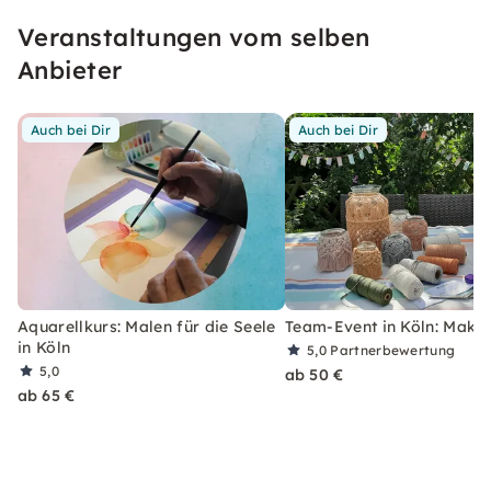
Workshops entwickelt. Findet gerne mit
Veranstaltungen vom selben
Freunden heraus, welches Projekt Euch am
meisten zusagt.
Anbieter
Auch bei Dir
Auch bei Dir
Aquarellkurs: Malen für die Seele
Team-Event in Köln: Mak
in Köln
5,0
Partnerbewertung
5,0
ab 50 €
ab 65 €